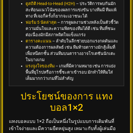
ดูสถิติ Head-to-Head (H2H)
– ประวัติการพบกันมัก
สะท้อนแนวโน้มของผลการแข่งขัน บางทีมมี ทีมแพ้
ทาง ที่เจอกี่ครั้งก็ยากจะเอาชนะได้
ฟอร์ม 5 นัดล่าสุด
– การดูผลงานช่วงหลังเป็นตัวชี้วัด
ความมั่นใจและความฟิตของทีมได้ดี เช่น ทีมที่ชนะ
ต่อเนื่องมักมีสภาพจิตใจแข็งแกร่ง
ตารางคะแนน
– ลำดับในลีกช่วยบอกแรงกดดันและ
ความต้องการผลลัพธ์ เช่น ทีมท้ายตารางมักสู้เต็มที่
เพื่อหนีตกชั้น ส่วนทีมบนตารางอาจโรเตชันนักเตะ
ในบางเกม
แรงจูงใจของทีม
– เกมที่มีความหมาย เช่น การแย่ง
พื้นที่ยุโรปหรือการชี้ชะตาเข้ารอบ มักทำให้ทีมใส่
เต็มมากกว่าเกมที่ไม่สำคัญ
ประโยชน์ของการ แทง
บอล1×2
แทงบอลแบบ 1×2 ถือเป็นหนึ่งในรูปแบบการเดิมพันที่
เข้าใจง่ายและมีความยืดหยุ่นสูง เหมาะกับทั้งผู้เล่นมือ