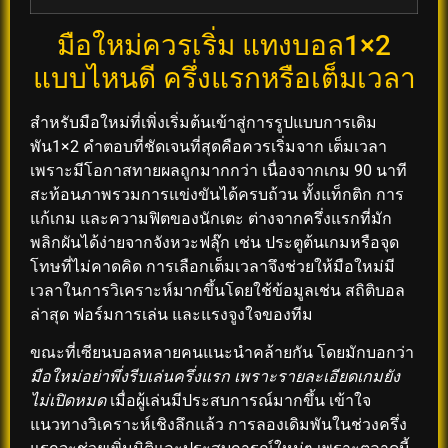
มือใหม่ควรเริ่ม แทงบอล1×2
แบบไหนดี ครึ่งแรกหรือเต็มเวลา
สำหรับมือใหม่ที่เพิ่งเริ่มต้นเข้าสู่การรูปแบบการเดิม
พัน1×2 คำตอบที่ชัดเจนที่สุดคือควรเริ่มจาก เต็มเวลา
เพราะมีโอกาสทายผลถูกมากกว่า เนื่องจากเกม 90 นาที
สะท้อนภาพรวมการแข่งขันได้ครบถ้วน ทั้งแท็กติก การ
แก้เกม และความฟิตของนักเตะ ต่างจากครึ่งแรกที่มัก
พลิกผันได้ง่ายจากจังหวะฟลุ๊ก เช่น ประตูต้นเกมหรือจุด
โทษที่ไม่คาดคิด การเลือกเต็มเวลาจึงช่วยให้มือใหม่มี
เวลาในการวิเคราะห์มากขึ้นโดยใช้ข้อมูลเช่น สถิติบอล
ล่าสุด ฟอร์มการเล่น และแรงจูงใจของทีม
ขณะที่เซียนบอลหลายคนแนะนำคล้ายกัน โดยมักบอกว่า
มือใหม่อย่าพึ่งรีบเล่นครึ่งแรก เพราะรายละเอียดเกมยัง
ไม่เปิดหมด
เมื่อผู้เล่นมีประสบการณ์มากขึ้น เข้าใจ
แนวทางวิเคราะห์เชิงลึกแล้ว การลองเดิมพันในช่วงครึ่ง