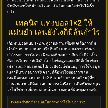
แรกจะช่วยเพิ่มมิติและประสบการณ์ใหม่ๆ เพราะตลาดนี้
มักมีราคาน้ำที่น่าสนใจและเปิดโอกาสเก็งกำไรได้เร็ว
กว่า
เทคนิค แทงบอล1×2 ให้
แม่นยำ เล่นยังไงก็มีลุ้นกำไร
เดิมพันบอลแบบ 1×2 จะดูง่ายเพราะเพียงแค่เลือกว่าทีม
เจ้าบ้านจะชนะ เสมอ หรือทีมเยือนชนะ แต่การหวังผล
กำไรระยะยาวไม่ควรพึ่งดวงเพียงอย่างเดียว สิ่งที่จำเป็น
คือการวิเคราะห์เชิงลึกโดยใช้ข้อมูลและสถิติที่เกี่ยวข้อง
เพราะเกมฟุตบอลเต็มไปด้วยปัจจัยที่ซ่อนอยู่ การใช้ข้อมูล
เหล่านี้ประกอบการวิเคราะห์คือหัวใจของการเล่น
เทคนิคแทงบอล แบบ 1×2 ที่แม่นยำ หากคุณเรียนรู้ที่จะ
อ่านเกมจากสถิติและสถานการณ์จริง การเดิมพันของคุณ
จะไม่ใช่การเสี่ยงดวง แต่เป็นการลงทุนที่มีเหตุผลรองรับ
เทคนิคสำคัญที่ช่วยเพิ่มโอกาสทำกำไรใน บอล 1×2