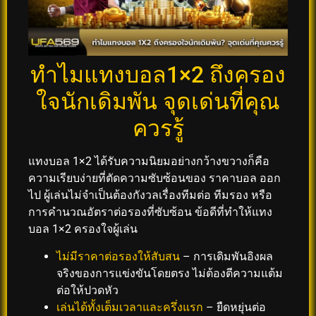
ทำไมแทงบอล1×2 ถึงครอง
ใจนักเดิมพัน จุดเด่นที่คุณ
ควรรู้
แทงบอล 1×2 ได้รับความนิยมอย่างกว้างขวางก็คือ
ความเรียบง่ายที่ตัดความซับซ้อนของ ราคาบอล ออก
ไป ผู้เล่นไม่จำเป็นต้องกังวลเรื่องทีมต่อ ทีมรอง หรือ
การคำนวณอัตราต่อรองที่ซับซ้อน ข้อดีที่ทำให้แทง
บอล 1×2 ครองใจผู้เล่น
ไม่มีราคาต่อรองให้สับสน
– การเดิมพันอิงผล
จริงของการแข่งขันโดยตรง ไม่ต้องตีความแต้ม
ต่อให้ปวดหัว
เล่นได้ทั้งเต็มเวลาและครึ่งแรก
– ยืดหยุ่นต่อ