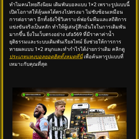
ทำไมคนไทยถึงนิยม เดิมพันบอลแบบ 1×2 เพราะรูปแบบนี้
เปิดโอกาสให้ลุ้นผลได้ตรงไปตรงมา ไม่ซับซ้อนเหมือน
การต่อราคา อีกทั้งยังใช้วิเคราะห์ฟอร์มทีมและสถิติการ
แข่งขันจริงเป็นหลัก ทำให้ผู้เล่นรู้สึกมั่นใจในการเดิมพัน
มากขึ้น ยิ่งในเว็บตรงอย่าง ufa569 ที่มีราคาค่าน้ำ
ยุติธรรมและระบบเดิมพันเรียลไทม์ ยิ่งช่วยให้การการ
ทายผลแบบ 1×2 สนุกและทำกำไรได้ง่ายกว่าเดิม คลิกดู
ประเภทแทงบอลยอดฮิตทั้งหมดที่นี่
เพื่อค้นหารูปแบบที่
เหมาะกับคุณที่สุด