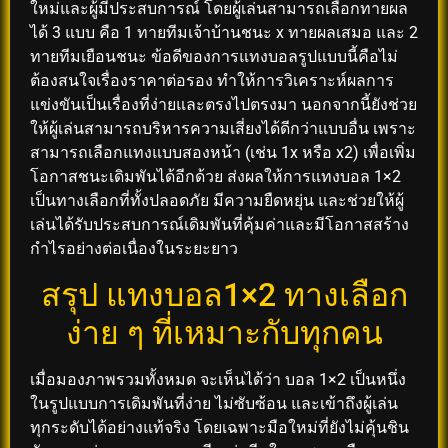
ใหม่และผู้มีประสบการณ์ โดยผู้เล่นสามารถเลือกทายผล
ได้ 3 แบบ คือ 1 ทายทีมเจ้าบ้านชนะ x ทายผลเสมอ และ 2
ทายทีมเยือนชนะ ข้อดีของการแทงบอลรูปแบบนี้คือไม่
ต้องสนใจเรื่องราคาต่อรอง ทำให้การวิเคราะห์ผลการ
แข่งขันเป็นเรื่องที่ง่ายและตรงไปตรงมา นอกจากนี้ยังช่วย
ให้ผู้เล่นสามารถบริหารความเสี่ยงได้ดีกว่าแบบอื่น เพราะ
สามารถเลือกแทงแบบสองหน้า (เช่น 1x หรือ x2) เพื่อเพิ่ม
โอกาสชนะเดิมพันได้อีกด้วย ส่งผลให้การแทงบอล 1×2
เป็นทางเลือกที่ทั้งปลอดภัย มีความยืดหยุ่น และช่วยให้ผู้
เล่นได้รับประสบการณ์เดิมพันที่คุ้มค่าและมีโอกาสสร้าง
กำไรอย่างต่อเนื่องในระยะยาว
สรุป แทงบอล1×2 ทางเลือก
ง่าย ๆ ที่เหมาะกับทุกคน
เมื่อมองภาพรวมทั้งหมด จะเห็นได้ว่า บอล 1×2 เป็นหนึ่ง
ในรูปแบบการเดิมพันที่ง่าย ไม่ซับซ้อน และเข้าถึงผู้เล่น
ทุกระดับได้อย่างแท้จริง โดยเฉพาะมือใหม่ที่ยังไม่คุ้นชิน