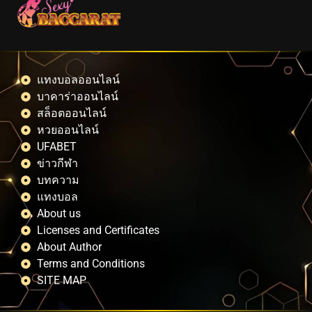
แทงบอลออนไลน์
บาคาร่าออนไลน์
สล็อตออนไลน์
หวยออนไลน์
UFABET
ข่าวกีฬา
บทความ
แทงบอล
About us
Licenses and Certificates
About Author
Terms and Conditions
SITE MAP