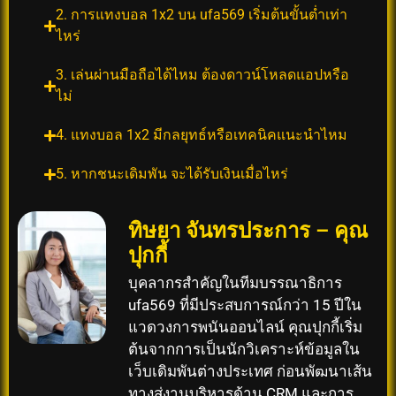
2. การแทงบอล 1x2 บน ufa569 เริ่มต้นขั้นต่ำเท่า
ไหร่
3. เล่นผ่านมือถือได้ไหม ต้องดาวน์โหลดแอปหรือ
ไม่
4. แทงบอล 1x2 มีกลยุทธ์หรือเทคนิคแนะนำไหม
5. หากชนะเดิมพัน จะได้รับเงินเมื่อไหร่
ทิษยา จันทรประการ – คุณ
ปุกกี้
บุคลากรสำคัญในทีมบรรณาธิการ
ufa569 ที่มีประสบการณ์กว่า 15 ปีใน
แวดวงการพนันออนไลน์ คุณปุกกี้เริ่ม
ต้นจากการเป็นนักวิเคราะห์ข้อมูลใน
เว็บเดิมพันต่างประเทศ ก่อนพัฒนาเส้น
ทางสู่งานบริหารด้าน CRM และการ