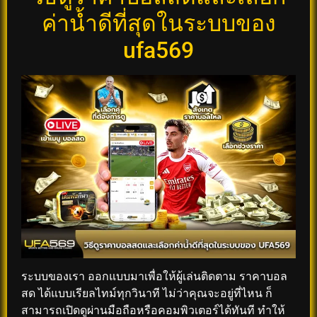
ค่าน้ำดีที่สุดในระบบของ
ufa569
ระบบของเรา ออกแบบมาเพื่อให้ผู้เล่นติดตาม ราคาบอล
สด ได้แบบเรียลไทม์ทุกวินาที ไม่ว่าคุณจะอยู่ที่ไหน ก็
สามารถเปิดดูผ่านมือถือหรือคอมพิวเตอร์ได้ทันที ทำให้