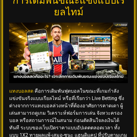
การเดิมพันขณะแข่งแบบเรี
ยลไทม์
แทงบอลสด
คือการเดิมพันฟุตบอลในขณะที่เกมกำลัง
แข่งขันจริงแบบเรียลไทม์ หรือที่เรียกว่า Live Betting ซึ่ง
ต่างจากการแทงบอลล่วงหน้าที่ต้องอาศัยการคาดเดา ผู้
เล่นสามารถดูเกม วิเคราะห์ฟอร์มการเล่น จังหวะครอง
บอล หรือสถานการณ์ในสนาม ก่อนตัดสินใจลงเงินได้
ทันที ระบบของเว็บเปิดราคาแบบอัปเดตตลอดเวลา ทั้ง
แบบ 1X2 ทายผลแพ้-เสมอ-ชนะ แฮนดิแคป ที่ปรับตามเกม