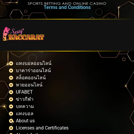
Terms and Conditions
แทงบอลออนไลน์
บาคาร่าออนไลน์
สล็อตออนไลน์
หวยออนไลน์
UFABET
ข่าวกีฬา
บทความ
แทงบอล
About us
Licenses and Certificates