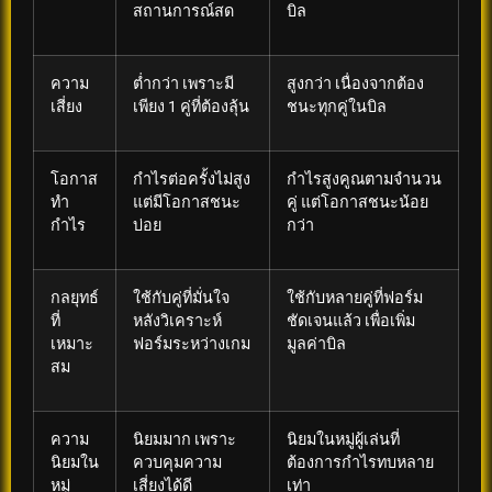
สถานการณ์สด
บิล
ความ
ต่ำกว่า เพราะมี
สูงกว่า เนื่องจากต้อง
เสี่ยง
เพียง 1 คู่ที่ต้องลุ้น
ชนะทุกคู่ในบิล
โอกาส
กำไรต่อครั้งไม่สูง
กำไรสูงคูณตามจำนวน
ทำ
แต่มีโอกาสชนะ
คู่ แต่โอกาสชนะน้อย
กำไร
บ่อย
กว่า
กลยุทธ์
ใช้กับคู่ที่มั่นใจ
ใช้กับหลายคู่ที่ฟอร์ม
ที่
หลังวิเคราะห์
ชัดเจนแล้ว เพื่อเพิ่ม
เหมาะ
ฟอร์มระหว่างเกม
มูลค่าบิล
สม
ความ
นิยมมาก เพราะ
นิยมในหมู่ผู้เล่นที่
นิยมใน
ควบคุมความ
ต้องการกำไรทบหลาย
หมู่
เสี่ยงได้ดี
เท่า