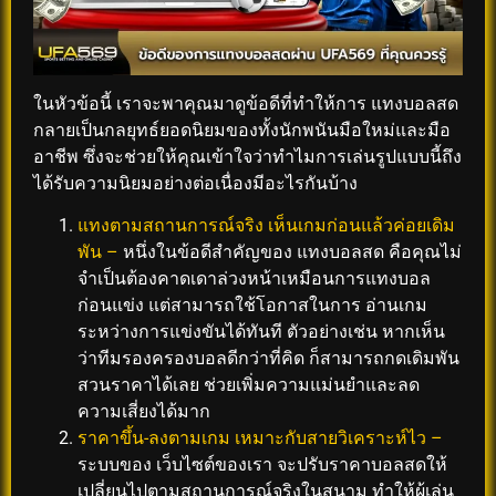
ในหัวข้อนี้ เราจะพาคุณมาดูข้อดีที่ทำให้การ แทงบอลสด
กลายเป็นกลยุทธ์ยอดนิยมของทั้งนักพนันมือใหม่และมือ
อาชีพ ซึ่งจะช่วยให้คุณเข้าใจว่าทำไมการเล่นรูปแบบนี้ถึง
ได้รับความนิยมอย่างต่อเนื่องมีอะไรกันบ้าง
แทงตามสถานการณ์จริง เห็นเกมก่อนแล้วค่อยเดิม
พัน –
หนึ่งในข้อดีสำคัญของ แทงบอลสด คือคุณไม่
จำเป็นต้องคาดเดาล่วงหน้าเหมือนการแทงบอล
ก่อนแข่ง แต่สามารถใช้โอกาสในการ อ่านเกม
ระหว่างการแข่งขันได้ทันที ตัวอย่างเช่น หากเห็น
ว่าทีมรองครองบอลดีกว่าที่คิด ก็สามารถกดเดิมพัน
สวนราคาได้เลย ช่วยเพิ่มความแม่นยำและลด
ความเสี่ยงได้มาก
ราคาขึ้น-ลงตามเกม เหมาะกับสายวิเคราะห์ไว –
ระบบของ เว็บไซต์ของเรา จะปรับราคาบอลสดให้
เปลี่ยนไปตามสถานการณ์จริงในสนาม ทำให้ผู้เล่น