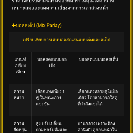
ราคาจะปรับตามฟอร์มของทีม ทำให้คุณได้ค่าน้ำที่
เหมาะสมและลดความเสี่ยงจากการเดาล่วงหน้า
บอลสเต็ป (Mix Parlay)
เปรียบเทียบการเล่นบอลสดเล่นแบบเต็งและสเต็ป
เกณฑ์
บอลสดแบบบอล
บอลสดแบบบอลสเต็ป
เปรียบ
เต็ง
เทียบ
ความ
เลือกแทงเพียง 1
เลือกแทงหลายคู่ในบิล
หมาย
คู่ ในขณะการ
เดียว โดยสามารถใส่คู่
แข่งขัน
ที่กำลังแข่งได้
ความ
สูง ปรับเปลี่ยน
ปานกลาง เพราะต้อง
ยืดหยุ่น
ตามฟอร์มทีมและ
คำนึงถึงคู่ก่อนหน้าใน