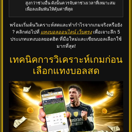
สูงกว่าช่วงอื่น ดังนั้นควรจับตาช่วงเวลาที่เหมาะสม
เพื่อลงเดิมพันให้คุ้มค่าที่สุด
พร้อมเริ่มต้นวิเคราะห์สดและทำกำไรจากเกมจริงหรือยัง
? คลิกต่อไปที่
แทงบอลออนไลน์ เว็บตรง
เพื่อเจาะลึก 5
ประเภทแทงบอลยอดฮิต ที่มือใหม่และเซียนบอลเลือกใช้
มากที่สุด!
เทคนิคการวิเคราะห์เกมก่อน
เลือกแทงบอลสด