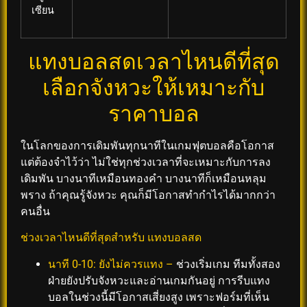
เซียน
แทงบอลสดเวลาไหนดีที่สุด
เลือกจังหวะให้เหมาะกับ
ราคาบอล
ในโลกของการเดิมพันทุกนาทีในเกมฟุตบอลคือโอกาส
แต่ต้องจำไว้ว่า ไม่ใช่ทุกช่วงเวลาที่จะเหมาะกับการลง
เดิมพัน บางนาทีเหมือนทองคำ บางนาทีก็เหมือนหลุม
พราง ถ้าคุณรู้จังหวะ คุณก็มีโอกาสทำกำไรได้มากกว่า
คนอื่น
ช่วงเวลาไหนดีที่สุดสำหรับ แทงบอลสด
นาที 0-10: ยังไม่ควรแทง –
ช่วงเริ่มเกม ทีมทั้งสอง
ฝ่ายยังปรับจังหวะและอ่านเกมกันอยู่ การรีบแทง
บอลในช่วงนี้มีโอกาสเสี่ยงสูง เพราะฟอร์มที่เห็น