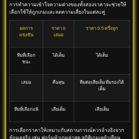
การทำความเข้าใจความต่างของทั้งสองราคาจะช่วยให้
เลือกใช้ให้ถูกเกมและลดความเสี่ยงในแต่ละคู่
ผลการ
ราคา 0
ราคา 0.5 ครึ่งลูก
แข่งขัน
เสมอ
ทีมที่เลือก
ได้เต็ม
ได้เต็ม
ชนะ
เสมอ
คืนทุน
ทีมต่อเสียเต็ม ทีมรองได้
เต็ม
ทีมที่เลือกแพ้
เสียเต็ม
เสียเต็ม
การเลือกราคาให้เหมาะกับสถานการณ์ควรอ้างอิงจาก
ข้อมูลจริง เช่น ฟอร์มห้าเกมล่าสุด สถิติเกมเหย้าเยือน