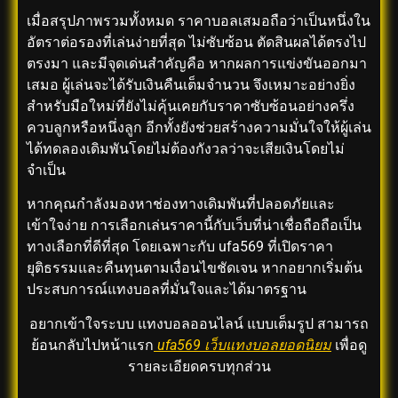
เมื่อสรุปภาพรวมทั้งหมด ราคาบอลเสมอถือว่าเป็นหนึ่งใน
อัตราต่อรองที่เล่นง่ายที่สุด ไม่ซับซ้อน ตัดสินผลได้ตรงไป
ตรงมา และมีจุดเด่นสำคัญคือ หากผลการแข่งขันออกมา
เสมอ ผู้เล่นจะได้รับเงินคืนเต็มจำนวน จึงเหมาะอย่างยิ่ง
สำหรับมือใหม่ที่ยังไม่คุ้นเคยกับราคาซับซ้อนอย่างครึ่ง
ควบลูกหรือหนึ่งลูก อีกทั้งยังช่วยสร้างความมั่นใจให้ผู้เล่น
ได้ทดลองเดิมพันโดยไม่ต้องกังวลว่าจะเสียเงินโดยไม่
จำเป็น
หากคุณกำลังมองหาช่องทางเดิมพันที่ปลอดภัยและ
เข้าใจง่าย การเลือกเล่นราคานี้กับเว็บที่น่าเชื่อถือถือเป็น
ทางเลือกที่ดีที่สุด โดยเฉพาะกับ ufa569 ที่เปิดราคา
ยุติธรรมและคืนทุนตามเงื่อนไขชัดเจน หากอยากเริ่มต้น
ประสบการณ์แทงบอลที่มั่นใจและได้มาตรฐาน
อยากเข้าใจระบบ แทงบอลออนไลน์ แบบเต็มรูป สามารถ
ย้อนกลับไปหน้าแรก
ufa569 เว็บแทงบอลยอดนิยม
เพื่อดู
รายละเอียดครบทุกส่วน