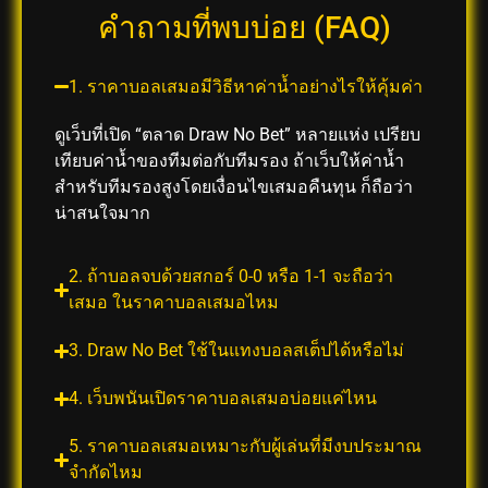
คำถามที่พบบ่อย (FAQ)
1. ราคาบอลเสมอมีวิธีหาค่าน้ำอย่างไรให้คุ้มค่า
ดูเว็บที่เปิด “ตลาด Draw No Bet” หลายแห่ง เปรียบ
เทียบค่าน้ำของทีมต่อกับทีมรอง ถ้าเว็บให้ค่าน้ำ
สำหรับทีมรองสูงโดยเงื่อนไขเสมอคืนทุน ก็ถือว่า
น่าสนใจมาก
2. ถ้าบอลจบด้วยสกอร์ 0-0 หรือ 1-1 จะถือว่า
เสมอ ในราคาบอลเสมอไหม
3. Draw No Bet ใช้ในแทงบอลสเต็ปได้หรือไม่
4. เว็บพนันเปิดราคาบอลเสมอบ่อยแค่ไหน
5. ราคาบอลเสมอเหมาะกับผู้เล่นที่มีงบประมาณ
จำกัดไหม