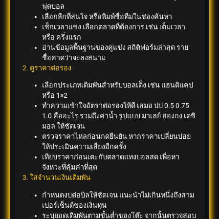
ฟุตบอล
เลือกลีกที่สนใจ หรือพิมพ์ชื่อทีมในช่องค้นหา
เช็กเวลาแข่ง เลือกตลาดที่ต้องการ เช่น เต็มเวลา
หรือ ครึ่งแรก
อ่านข้อมูลพื้นฐานของคู่แข่ง สถิติฟอร์มล่าสุด ราย
ชื่อคาดว่าจะลงสนาม
2. ดูราคาต่อรอง
เลือกประเภทเดิมพันสำหรับบอลเต็ง เช่น แฮนดิแคป
หรือ 1×2
ทำความเข้าใจอัตราต่อรองให้ดี เสมอ ปป 0.5 0.75
1.0 คืออะไร รวมถึงค่าน้ำ รูปแบบ มาเลย์ ฮ่องกง เดซิ
มอล ให้ชัดเจน
ตรวจราคาไหลก่อนกดยืนยัน หากราคาเปลี่ยนบ่อย
ให้ประเมินความเสี่ยงอีกครั้ง
เทียบราคาก่อนเตะกับตลาดแทงบอลสด เพื่อหา
จังหวะที่คุ้มค่าที่สุด
3. ใส่จำนวนเงินเดิมพัน
กำหนดงบต่อบิลให้ชัดเจน แนะนำไม่เกินหนึ่งถึงสาม
เปอร์เซ็นต์ของเงินทุน
ระบุยอดเดิมพันตามขั้นต่ำของโต๊ะ จากนั้นตรวจสอบ