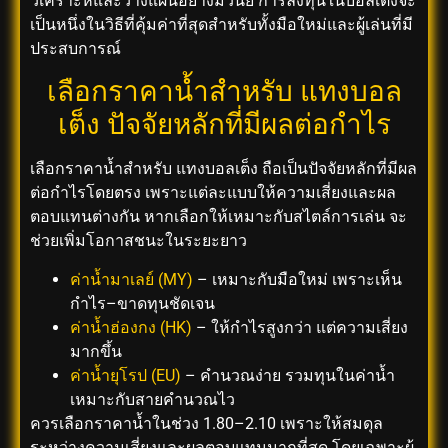
วิเคราะห์และวางแผนอย่างมีวินัย การลงทุนในบอลเต็งจะ
เป็นหนึ่งในวิธีที่คุ้มค่าที่สุดสำหรับทั้งมือใหม่และผู้เล่นที่มี
ประสบการณ์
เลือกราคาน้ำสำหรับ แทงบอล
เต็ง ปัจจัยหลักที่มีผลต่อกำไร
เลือกราคาน้ำสำหรับ แทงบอลเต็ง ถือเป็นปัจจัยหลักที่มีผล
ต่อกำไรโดยตรง เพราะแต่ละแบบให้ความเสี่ยงและผล
ตอบแทนต่างกัน หากเลือกให้เหมาะกับสไตล์การเล่น จะ
ช่วยเพิ่มโอกาสชนะในระยะยาว
ค่าน้ำมาเลย์ (MY)
– เหมาะกับมือใหม่ เพราะเห็น
กำไร–ขาดทุนชัดเจน
ค่าน้ำฮ่องกง (HK)
– ให้กำไรสูงกว่า แต่ความเสี่ยง
มากขึ้น
ค่าน้ำยุโรป (EU)
– คำนวณง่าย รวมทุนในค่าน้ำ
เหมาะกับสายคำนวณไว
ควรเลือกราคาน้ำในช่วง 1.80–2.10 เพราะให้สมดุล
ระหว่างความเสี่ยงและผลตอบแทนมากที่สุด โดยเฉพาะผู้