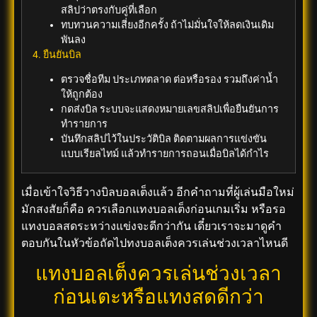
สลิปว่าตรงกับคู่ที่เลือก
ทบทวนความเสี่ยงอีกครั้ง ถ้าไม่มั่นใจให้ลดเงินเดิม
พันลง
4. ยืนยันบิล
ตรวจชื่อทีม ประเภทตลาด ต่อหรือรอง รวมถึงค่าน้ำ
ให้ถูกต้อง
กดส่งบิล ระบบจะแสดงหมายเลขสลิปเพื่อยืนยันการ
ทำรายการ
บันทึกสลิปไว้ในประวัติบิล ติดตามผลการแข่งขัน
แบบเรียลไทม์ แล้วทำรายการถอนเมื่อบิลได้กำไร
เมื่อเข้าใจวิธีวางบิลบอลเต็งแล้ว อีกคำถามที่ผู้เล่นมือใหม่
มักสงสัยก็คือ ควรเลือกแทงบอลเต็งก่อนเกมเริ่ม หรือรอ
แทงบอลสดระหว่างแข่งจะดีกว่ากัน เดี๋ยวเราจะมาดูคำ
ตอบกันในหัวข้อถัดไปทงบอลเต็งควรเล่นช่วงเวลาไหนดี
แทงบอลเต็งควรเล่นช่วงเวลา
ก่อนเตะหรือแทงสดดีกว่า