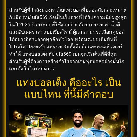
สำหรับผู้ที่กำลังมองหาเว็บแทงบอลที่ปลอดภัยและเหมาะ
กับมือใหม่ ufa569 ถือเป็นเว็บตรงที่ได้รับความนิยมสูงสุด
ในปี 2025 ด้วยระบบที่ใช้งานง่าย อัตราต่อรองค่าน้ำดี
และอัปเดตราคาแบบเรียลไทม์ ผู้เล่นสามารถเลือกคู่บอล
ได้อย่างอิสระจากทุกลีกทั่วโลก พร้อมระบบเดิมพันที่
โปร่งใส ปลอดภัย และรองรับทั้งมือถือและคอมพิวเตอร์
ทำให้ แทงบอลเต็ง กับ ufa569 เป็นจุดเริ่มต้นที่ดีที่สุด
สำหรับผู้ที่ต้องการสร้างกำไรจากเกมฟุตบอลอย่างมั่นใจ
และยั่งยืนในระยะยาว
แทงบอลเต็ง คืออะไร เป็น
แบบไหน ที่นี้มีคำตอบ