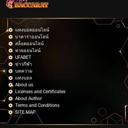
แทงบอลออนไลน์
บาคาร่าออนไลน์
สล็อตออนไลน์
หวยออนไลน์
UFABET
ข่าวกีฬา
บทความ
แทงบอล
About us
Licenses and Certificates
About Author
Terms and Conditions
SITE MAP