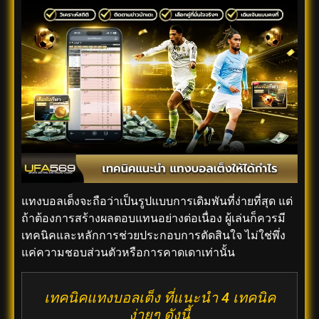
แทงบอลเต็งจะถือว่าเป็นรูปแบบการเดิมพันที่ง่ายที่สุด แต่
ถ้าต้องการสร้างผลตอบแทนอย่างต่อเนื่อง ผู้เล่นก็ควรมี
เทคนิคและหลักการช่วยประกอบการตัดสินใจ ไม่ใช่พึ่ง
แค่ความชอบส่วนตัวหรือการคาดเดาเท่านั้น
เทคนิคแทงบอลเต็ง ที่แนะนำ 4 เทคนิค
ง่ายๆ ดังนี้