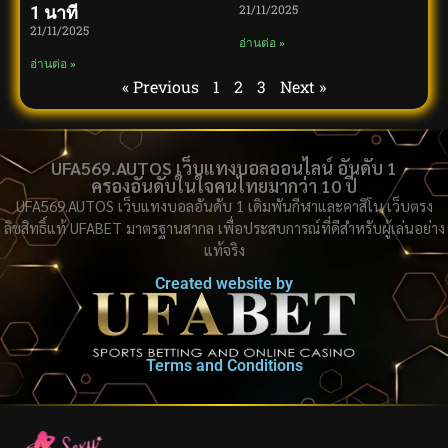
21/11/2025
1 นาที
21/11/2025
อ่านต่อ »
อ่านต่อ »
« Previous
1
2
3
Next »
UFA569.AUTOS เว็บแทงบอลออนไลน์ อันดับ 1
ครองอันดับในใจคนไทยมากว่า 10 ปี
UFA569.AUTOS เว็บแทงบอลอันดับ 1 เดิมพันกีฬาและคาสิโน เว็บตรง
ลิขสิทธิ์แท้ UFABET มาตรฐานสากล เพื่อประสบการณ์ที่ดีสำหรับผู้เล่นอย่าง
แท้จริง
Created website by
Terms and Conditions