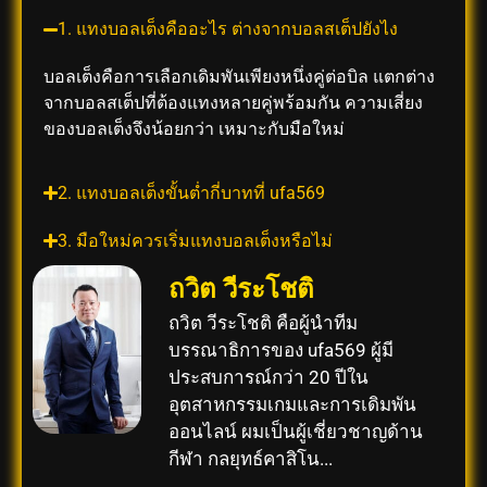
1. แทงบอลเต็งคืออะไร ต่างจากบอลสเต็ปยังไง
บอลเต็งคือการเลือกเดิมพันเพียงหนึ่งคู่ต่อบิล แตกต่าง
จากบอลสเต็ปที่ต้องแทงหลายคู่พร้อมกัน ความเสี่ยง
ของบอลเต็งจึงน้อยกว่า เหมาะกับมือใหม่
2. แทงบอลเต็งขั้นต่ำกี่บาทที่ ufa569
3. มือใหม่ควรเริ่มแทงบอลเต็งหรือไม่
ถวิต วีระโชติ
ถวิต วีระโชติ คือผู้นำทีม
บรรณาธิการของ ufa569 ผู้มี
ประสบการณ์กว่า 20 ปีใน
อุตสาหกรรมเกมและการเดิมพัน
ออนไลน์ ผมเป็นผู้เชี่ยวชาญด้าน
กีฬา กลยุทธ์คาสิโน...